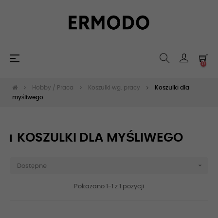
Toggle
☰
0
navigation
Hobby / Praca
Koszulki wg. pracy
Koszulki dla
myśliwego
KOSZULKI DLA MYŚLIWEGO

Dostępne
Pokazano 1-1 z 1 pozycji