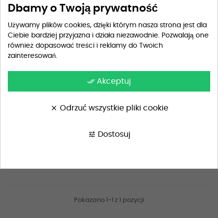
Dbamy o Twoją prywatność
Używamy plików cookies, dzięki którym nasza strona jest dla
Ciebie bardziej przyjazna i działa niezawodnie. Pozwalają one
również dopasować treści i reklamy do Twoich
zainteresowań.
done_all
Akceptuj
clear
Odrzuć wszystkie pliki cookie
tune
Dostosuj
Koszulka dla przyszłej
mamy...
89,99 zł
Pokazano 1-1 z 1 pozycji