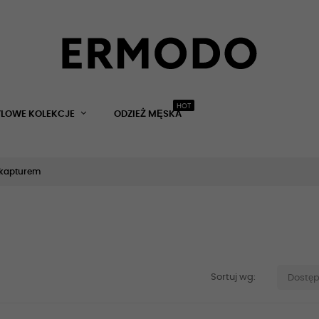
HOT
YLOWE KOLEKCJE
ODZIEŻ MĘSKA
 kapturem
Sortuj wg:
Dostę