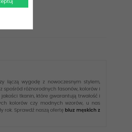
ceptuj
luzy łączą wygodę z nowoczesnym stylem,
z spośród różnorodnych fasonów, kolorów i
akości tkanin, które gwarantują trwałość i
ywych kolorów czy modnych wzorów, u nas
ły rok. Sprawdź naszą ofertę
bluz męskich z