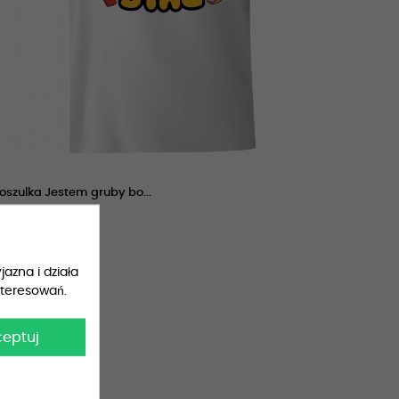
oszulka Jestem gruby bo...
9,99 zł
jazna i działa
nteresowań.
ceptuj