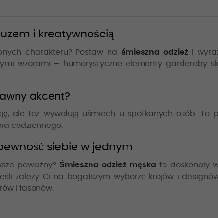
 luzem i kreatywnością
onych charakteru? Postaw na
śmieszna odzież
i wyraź
mi wzorami – humorystyczne elementy garderoby skut
bawny akcent?
ację, ale też wywołują uśmiech u spotkanych osób. To 
nia codziennego.
 pewność siebie w jednym
zawsze poważny?
Śmieszna odzież męska
to doskonały w
eśli zależy Ci na bogatszym wyborze krojów i designów
rów i fasonów.