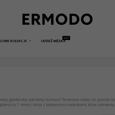
HOT
YLOWE KOLEKCJE
ODZIEŻ MĘSKA
ojej garderoby odrobinę humoru? Śmieszna odzież to sposób na 
dziesz tu T-shirty i bluzy z zabawnymi nadrukami, które odmienią 