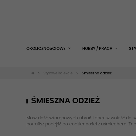
OKOLICZNOŚCIOWE
HOBBY / PRACA
ST
Stylowe kolekcje
Śmieszna odzież
ŚMIESZNA ODZIEŻ
Masz dość sztampowych ubrań i chcesz wnieść do sw
potrafisz podejść do codzienności z uśmiechem. Znaj