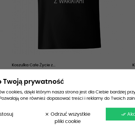
Koszulka Całe Życie z...
K
69,99 zł
5
 Twoją prywatność
 cookies, dzięki którym nasza strona jest dla Ciebie bardziej przy
Pozwalają one również dopasować treści i reklamy do Twoich zai
stosuj
clear
Odrzuć wszystkie
done_all
Ak
pliki cookie