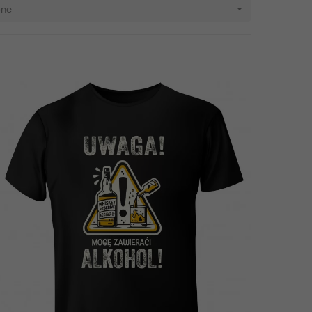

pne