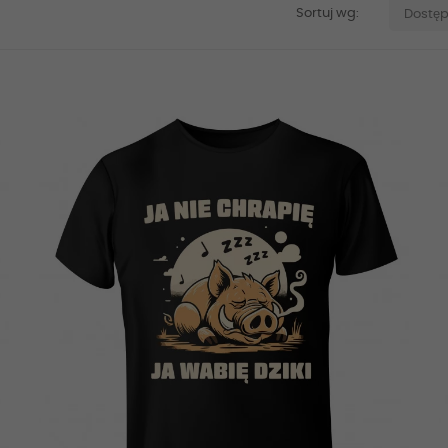
Sortuj wg:
Dostę