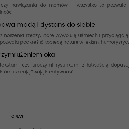
 czy nawiązania do memów – wszystko to pozwala w
lność.
awa modą i dystans do siebie
 noszenia rzeczy, które wywołują uśmiech i przyciągaj
ozwala podkreślić kobiecą naturę w lekkim, humorysty
z przymrużeniem oka
tekstami czy uroczymi rysunkami z łatwością dopasu
które ukazują Twoją kreatywność.
O NAS