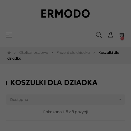
Toggle
☰
0
navigation
Okolicznościowe
Prezent dla dziadka
Koszulki dla
dziadka
KOSZULKI DLA DZIADKA

Dostępne
Pokazano 1-8 z 8 pozycji