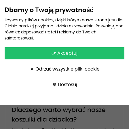
Dbamy o Twoją prywatność
Pokazano 1-8 z 8 pozycji
Używamy plików cookies, dzięki którym nasza strona jest dla
Ciebie bardziej przyjazna i działa niezawodnie. Pozwalają one
również dopasować treści i reklamy do Twoich
Koszulki dla dziadka - Stylowe i
zainteresowań.
Komfortowe
done_all
Akceptuj
Szukasz idealnej
koszulki dla dziadka
? Nasza
kategoria
Koszulki dla dziadka
oferuje szeroki
clear
Odrzuć wszystkie pliki cookie
wybór modnych i wygodnych koszulek, które
są doskonałym wyborem zarówno na prezent,
jak i na co dzień. Każdy dziadek zasługuje na
tune
Dostosuj
coś wyjątkowego, co wyrazi Twoją miłość i
szacunek.
Dlaczego warto wybrać nasze
koszulki dla dziadka?