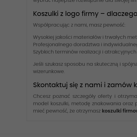
wybrać najlepsze rozwiązanie dla swojej fir
Koszulki z logo firmy – dlacze
Współpracując z nami, masz pewność:
Wysokiej jakości materiałów i trwałych me
Profesjonalnego doradztwa i indywidualne
Szybkich terminów realizacji i atrakcyjny
Jeśli szukasz sposobu na skuteczną i spój
wizerunkowe.
Skontaktuj się z nami i zamów k
Chcesz poznać szczegóły oferty i otrzym
model koszulki, metodę znakowania oraz p
mieć pewność, że otrzymasz
koszulki firmo