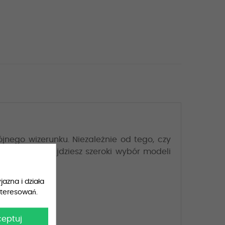
nego wizerunku. Niezależnie od tego, czy
ści, u nas znajdziesz szeroki wybór modeli
jazna i działa
nteresowań.
ceptuj