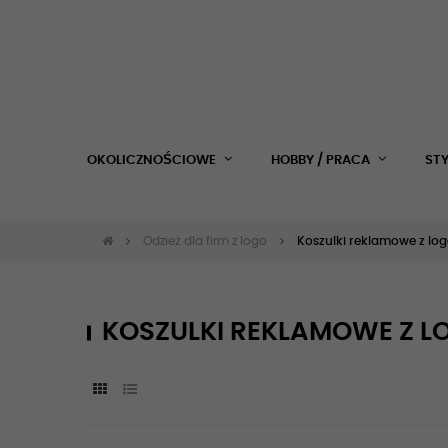
OKOLICZNOŚCIOWE
HOBBY / PRACA
ST
Odzież dla firm z logo
Koszulki reklamowe z log
KOSZULKI REKLAMOWE Z L