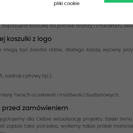
pliki cookie
 użytkowania w warunkach pracy na budowie czy w maga
e i wyjątkowo trwałe.
ią dopasujesz koszulkę do potrzeb branży i charakteru swoj
 koszulki z logo
ów mogą być bardzo różne, dlatego każdą wycenę przy
, nadruk cyfrowy itp.).
 miarę Twoich oczekiwań i możliwości budżetowych.
ść przed zamówieniem
ygotujemy dla Ciebie wizualizację projektu. Dzięki temu
li zajdzie taka potrzeba, wyślemy także próbki materiał