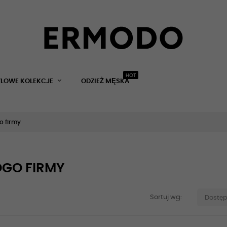
HOT
YLOWE KOLEKCJE
ODZIEŻ MĘSKA
o firmy
OGO FIRMY
Sortuj wg:
Dostę