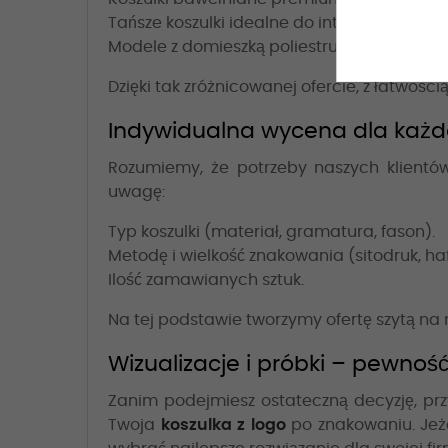
Tańsze koszulki idealne do intensywnego
Modele z domieszką poliestru, szybkoschnąc
Dzięki tak zróżnicowanej ofercie, z łatwośc
Indywidualna wycena dla każdej
Rozumiemy, że potrzeby naszych klient
uwagę:
Typ koszulki (materiał, gramatura, fason).
Metodę i wielkość znakowania (sitodruk, haft
Ilość zamawianych sztuk.
Na tej podstawie tworzymy ofertę szytą na
Wizualizacje i próbki – pewno
Zanim podejmiesz ostateczną decyzję, prz
Twoja
koszulka z logo
po znakowaniu. Jeże