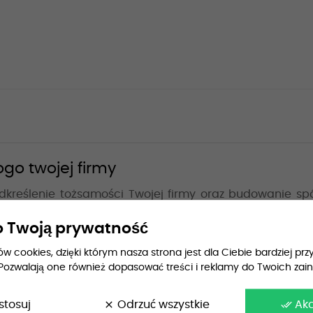
ogo twojej firmy
kreślenie tożsamości Twojej firmy oraz budowanie spój
ycznych, czy koszulek reprezentacyjnych najwyższej jako
 Twoją prywatność
 cookies, dzięki którym nasza strona jest dla Ciebie bardziej przy
ty wybór krojów i materiałów
Pozwalają one również dopasować treści i reklamy do Twoich zai
e
koszulek firmowych z logo
:
stosuj
clear
Odrzuć wszystkie
done_all
Ak
e maksymalny komfort noszenia i elegancki wygląd.