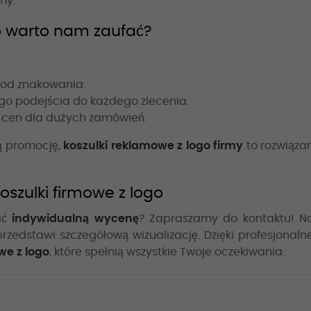
my.
go warto nam zaufać?
tod znakowania.
go podejścia do każdego zlecenia.
ch cen dla dużych zamówień.
ną promocję,
koszulki reklamowe z logo firmy
to rozwiązan
oszulki firmowe z logo
ać
indywidualną wycenę
? Zapraszamy do kontaktu! N
rzedstawi szczegółową wizualizację. Dzięki profesjonaln
we z logo
, które spełnią wszystkie Twoje oczekiwania.