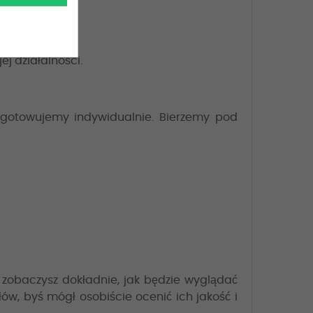
zynach.
ej działalności.
gotowujemy indywidualnie. Bierzemy pod
 zobaczysz dokładnie, jak będzie wyglądać
ów, byś mógł osobiście ocenić ich jakość i