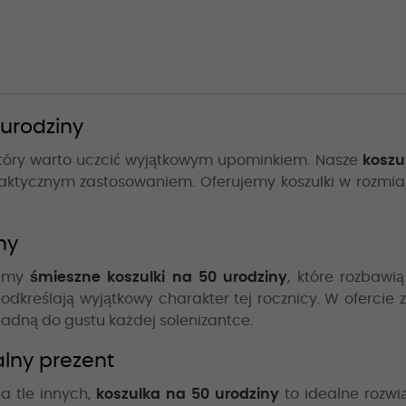
 urodziny
, który warto uczcić wyjątkowym upominkiem. Nasze
koszu
 praktycznym zastosowaniem. Oferujemy koszulki w rozmi
ny
jemy
śmieszne koszulki na 50 urodziny
, które rozbawi
podkreślają wyjątkowy charakter tej rocznicy. W ofercie 
padną do gustu każdej solenizantce.
alny prezent
na tle innych,
koszulka na 50 urodziny
to idealne rozwi