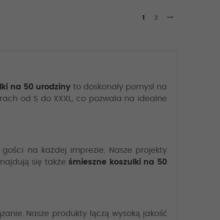
1
2
lki na 50 urodziny
to doskonały pomysł na
arach od S do XXXL, co pozwala na idealne
ą gości na każdej imprezie. Nasze projekty
znajdują się także
śmieszne koszulki na 50
ązanie. Nasze produkty łączą wysoką jakość