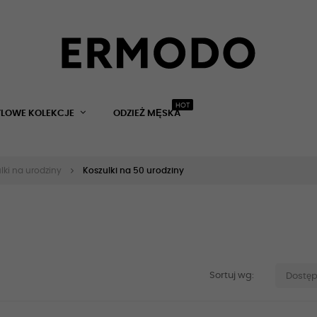
HOT
YLOWE KOLEKCJE
ODZIEŻ MĘSKA
lki na urodziny
Koszulki na 50 urodziny
Sortuj wg:
Dostę