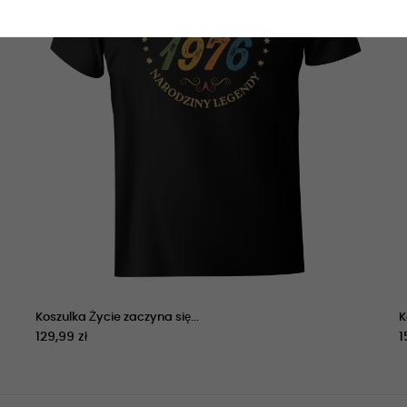
Koszulka Życie zaczyna się...
K
129,99 zł
1