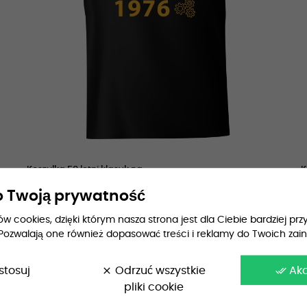
Koszulka 50 letni klasyk na...
K
119,99 zł
8
 Twoją prywatność
 cookies, dzięki którym nasza strona jest dla Ciebie bardziej przy
Pozwalają one również dopasować treści i reklamy do Twoich zai
stosuj
clear
Odrzuć wszystkie
done_all
Ak
pliki cookie