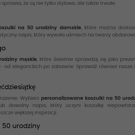
rawia, że są nie tylko stylowe, ale także trwałe.
oszulki na 50 urodziny damskie
, które można dostos
ystyczny napis, który wywoła uśmiech na twarzy obdarow
go
urodziny męskie
, które świetnie sprawdzą się jako preze
 – od eleganckich po zabawne. Sprawdź również nasze
ćdziesiątkę
rażenie. Wybierz
personalizowane koszulki na 50 urod
lub dowolny napis, który uczyni koszulkę niepowta
szcze większej inspiracji.
 50 urodziny