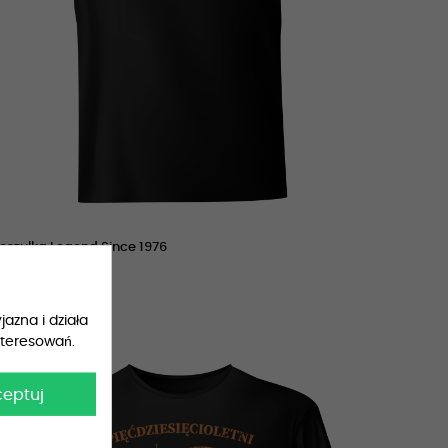
oszulka Legend Since 1976
9,99 zł
jazna i działa
nteresowań.
ceptuj