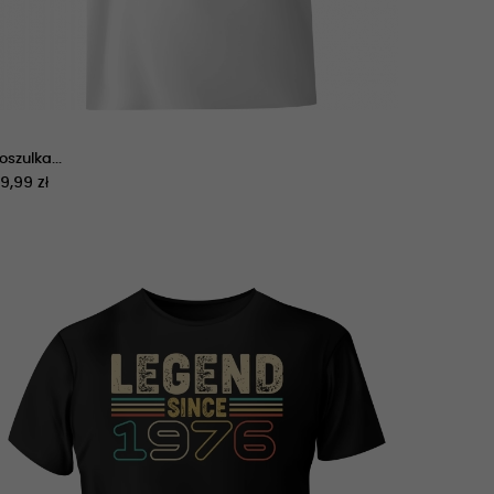
oszulka...
9,99 zł