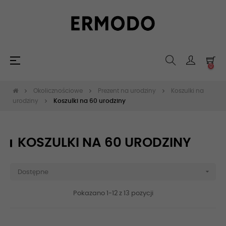
Toggle
☰
0
navigation
Okolicznościowe
Prezent na urodziny
Koszulki na
urodziny
Koszulki na 60 urodziny
KOSZULKI NA 60 URODZINY

Dostępne
Pokazano 1-12 z 13 pozycji