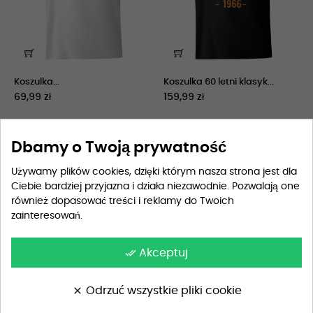
Koszulka...
Koszulka 60 letni klasyk...
69,99 zł
159,99 zł
Dbamy o Twoją prywatność
Pokazano 1-12 z 13 pozycji
Używamy plików cookies, dzięki którym nasza strona jest dla
Ciebie bardziej przyjazna i działa niezawodnie. Pozwalają one
1
2
również dopasować treści i reklamy do Twoich
zainteresowań.
done_all
Akceptuj
Wybierz idealną koszulkę na 60
urodziny
clear
Odrzuć wszystkie pliki cookie
Sześćdziesiąte urodziny to wyjątkowa okazja,