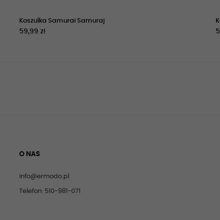
Koszulka Samurai Samuraj
K
59,99 zł
5
O NAS
info@ermodo.pl
Telefon: 510-981-071