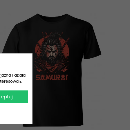
jazna i działa
nteresowań.
ceptuj