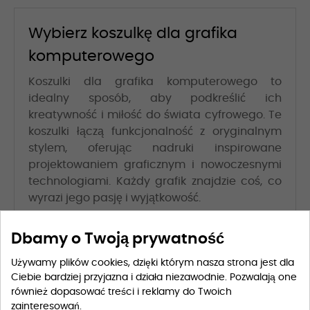
Wybierz koszulkę dla grafika
komputerowego
Koszulki dla grafika komputerowego to
idealny sposób, aby podkreślić ich
kreatywność i miłość do świata cyfrowego. Te
koszulki łączą funkcjonalność z oryginalnym
stylem, oferując nadruki inspirowane
projektowaniem graficznym i nowoczesnymi
technologiami. Każdy grafik znajdzie coś, co
wyrazi jego pasję i wyjątkowość.
Śmieszne koszulki dla grafika
Dbamy o Twoją prywatność
komputerowego
Używamy plików cookies, dzięki którym nasza strona jest dla
Śmieszne koszulki dla grafika komputerowego
Ciebie bardziej przyjazna i działa niezawodnie. Pozwalają one
również dopasować treści i reklamy do Twoich
to doskonały wybór dla tych, którzy cenią
zainteresowań.
humor w swoim zawodzie. Wzory z zabawnymi