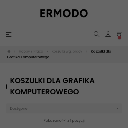
Toggle
☰
0
navigation
Hobby / Praca
Koszulki wg. pracy
Koszulki dla
Grafika Komputerowego
KOSZULKI DLA GRAFIKA
KOMPUTEROWEGO

Dostępne
Pokazano 1-1 z 1 pozycji