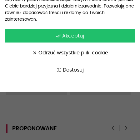
Ciebie bardziej przyjazna i działa niezawodnie. Pozwalają one
Szczegóły produktu
również dopasować treści i reklamy do Twoich
zainteresowań.
done_all
Akceptuj
Opis
Materiał
100% bawełna
clear
Odrzuć wszystkie pliki cookie
Wskazówki Pielęgnacyjne
Pranie w pralce w 40°C, pr
tune
Dostosuj
anie delikatne
Dodatkowe Informacje
Lekki, oddychający nadruk
PROPONOWANE