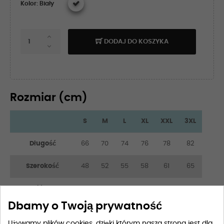
Kolor: Biały
DODAJ DO KOSZYKA
Rozmiar (cm)
S
M
L
XL
XXL
3XL
Długość
66
70
74
76
78
82
Szerokość
48
52
55
58
61
65
Długość rękawa
21
22
23
24
25
26
Dbamy o Twoją prywatność
Używamy plików cookies, dzięki którym nasza strona jest dla