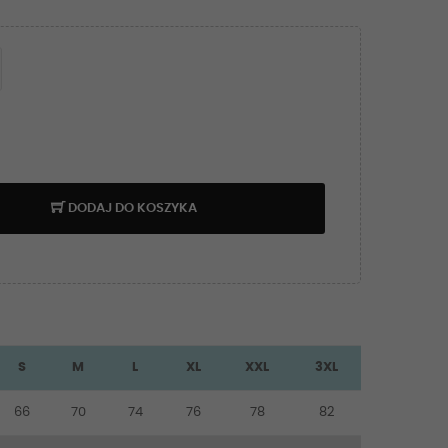
DODAJ DO KOSZYKA
S
M
L
XL
XXL
3XL
66
70
74
76
78
82