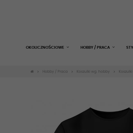
OKOLICZNOŚCIOWE
HOBBY / PRACA
ST
Hobby / Praca
Koszulki wg. hobby
Koszulki