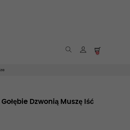
0
rza
Gołębie Dzwonią Muszę Iść