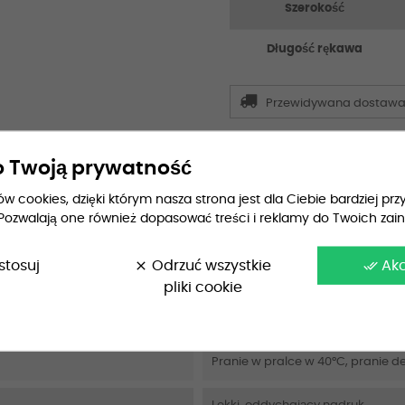
Szerokość
Długość rękawa
Przewidywana dostaw
 Twoją prywatność
 cookies, dzięki którym nasza strona jest dla Ciebie bardziej przy
Pozwalają one również dopasować treści i reklamy do Twoich zai
stosuj
clear
Odrzuć wszystkie
done_all
Ak
pliki cookie
100% bawełna
Pranie w pralce w 40°C, pranie de