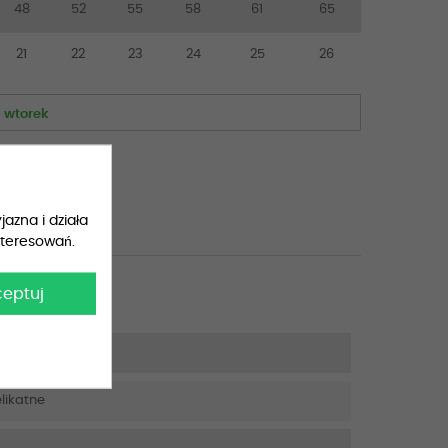
48
52
55
58
61
65
21
22
23
24
25
26
a
wtorek
jazna i działa
nteresowań.
ceptuj
likatne