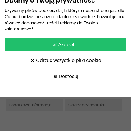
Dbamy o Twoją prywatność
Przewidywana dostawa
wtorek
Używamy plików cookies, dzięki którym nasza strona jest dla
Ciebie bardziej przyjazna i działa niezawodnie. Pozwalają one
również dopasować treści i reklamy do Twoich
zainteresowań.
Szczegóły produktu
done_all
Akceptuj
clear
Odrzuć wszystkie pliki cookie
Opis
Materiał
100% bawełna
tune
Dostosuj
Wskazówki Pielęgnacyjne
Pranie w pralce w 40°C, pr
anie delikatne
Dodatkowe Informacje
Odzież bez nadruku