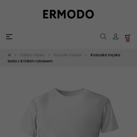
Toggle
☰
0
navigation
Odzież męska
Koszulki męskie
Koszulka męska
biała z krótkim rękawem