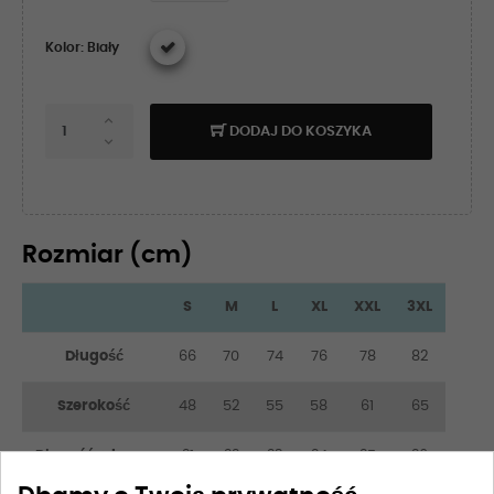
Kolor: Biały
DODAJ DO KOSZYKA
Rozmiar (cm)
S
M
L
XL
XXL
3XL
Długość
66
70
74
76
78
82
Szerokość
48
52
55
58
61
65
Długość rękawa
21
22
23
24
25
26