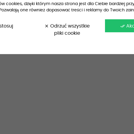
 cookies, dzięki którym nasza strona jest dla Ciebie bardziej przy
Pozwalają one również dopasować treści i reklamy do Twoich zai
stosuj
clear
Odrzuć wszystkie
done_all
Ak
pliki cookie