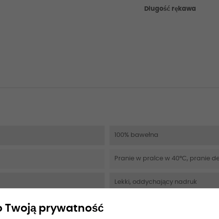
Długość rękawa
100% bawełna
Pranie w pralce w 40°C, pranie de
Lekki, oddychający nadruk
 Twoją prywatność