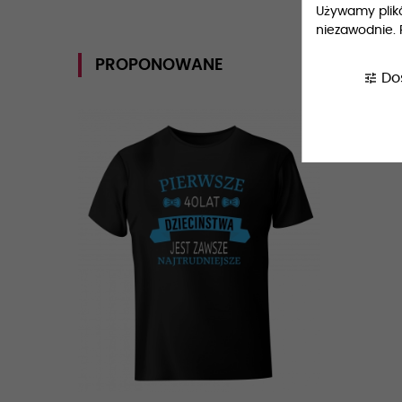
Używamy plików
niezawodnie. 
PROPONOWANE
tune
Do