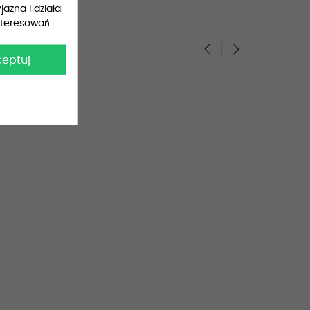
jazna i działa
nteresowań.
ceptuj
‹
›