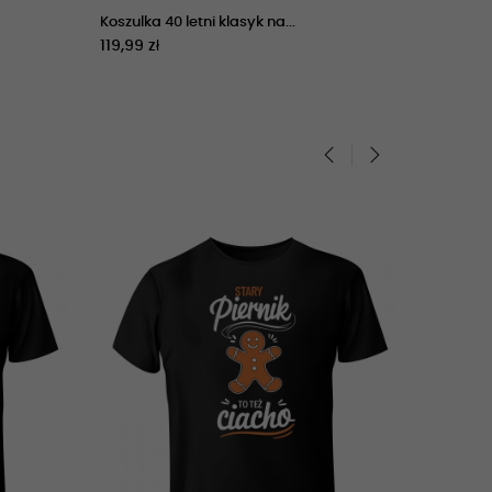
Koszulka 40 letni klasyk na...
Koszulka
119,99 zł
89,99 zł
‹
›