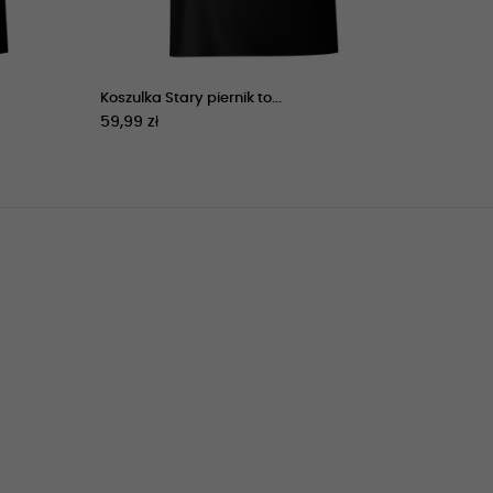
Koszulka Stary piernik to...
Koszulka
59,99 zł
59,99 zł