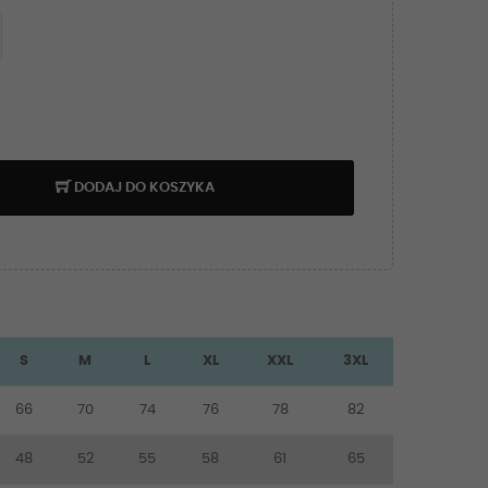
DODAJ DO KOSZYKA
S
M
L
XL
XXL
3XL
66
70
74
76
78
82
48
52
55
58
61
65