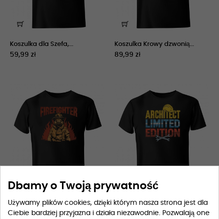
Koszulka dla Szefa,...
Koszulka Krowy dzwonią...
59,99 zł
89,99 zł
Dbamy o Twoją prywatność
Używamy plików cookies, dzięki którym nasza strona jest dla
Koszulka Firefighter
Koszulka Architect limited...
Ciebie bardziej przyjazna i działa niezawodnie. Pozwalają one
49,99 zł
59,99 zł