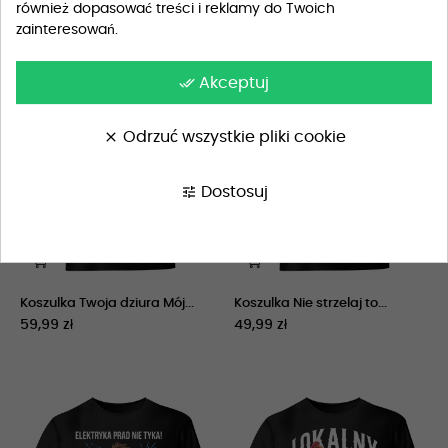
również dopasować treści i reklamy do Twoich
zainteresowań.
done_all
Akceptuj
clear
Odrzuć wszystkie pliki cookie
tune
Dostosuj
Koszulka Twoja dziura Mój...
Koszulka Nie strzelaj to...
59,99 zł
49,99 zł