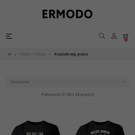
Toggle
☰
0
navigation
Hobby / Praca
Koszulki wg. pracy

Dostępne
Pokazano 13-24 z 24 pozycji