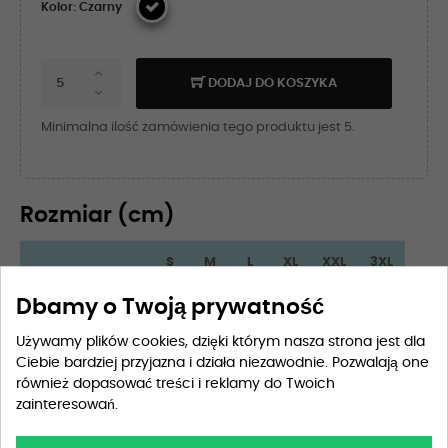
Kolor: Czarny
DODAJ DO KOSZYKA
Minimalna ilość zamówienia tego produktu jest 5.
Rozmiar (cm)
S
M
L
XL
XXL
3XL
Dbamy o Twoją prywatność
Długość
70
72
74
76
78
80
Używamy plików cookies, dzięki którym nasza strona jest dla
Szerokość
56
60
64
68
73
79
Ciebie bardziej przyjazna i działa niezawodnie. Pozwalają one
również dopasować treści i reklamy do Twoich
Długość rękawa
56
57
58
59
60
61
zainteresowań.