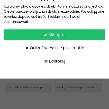
Przewidywana dostawa
wtorek
Używamy plików cookies, dzięki którym nasza strona jest dla
Ciebie bardziej przyjazna i działa niezawodnie. Pozwalają one
również dopasować treści i reklamy do Twoich
zainteresowań.
Szczegóły produktu
done_all
Akceptuj
clear
Odrzuć wszystkie pliki cookie
Opis
Materiał
100% bawełna
tune
Dostosuj
Wskazówki Pielęgnacyjne
Pranie w pralce w 40°C, pr
anie delikatne
Dodatkowe Informacje
Lekki, oddychający nadruk