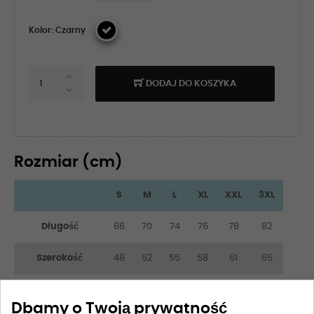
Kolor: Czarny
DODAJ DO KOSZYKA
Rozmiar (cm)
S
M
L
XL
XXL
3XL
Długość
66
70
74
76
78
82
Szerokość
48
52
55
58
61
65
Długość rękawa
21
22
23
24
25
26
Dbamy o Twoją prywatność