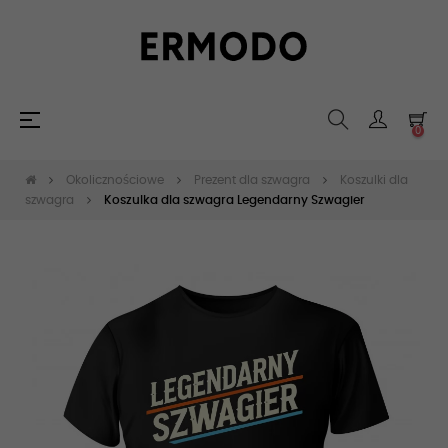
Toggle
☰
0
navigation
Okolicznościowe
Prezent dla szwagra
Koszulki dla
szwagra
Koszulka dla szwagra Legendarny Szwagier