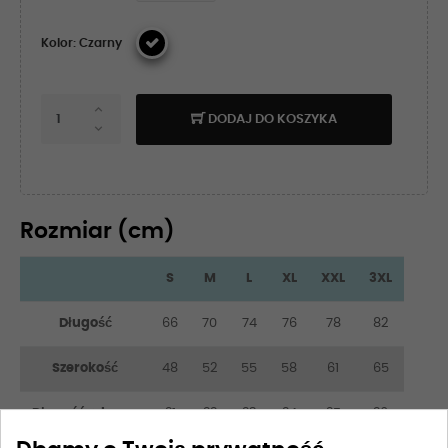
Kolor: Czarny
DODAJ DO KOSZYKA
Rozmiar (cm)
S
M
L
XL
XXL
3XL
Długość
66
70
74
76
78
82
Szerokość
48
52
55
58
61
65
Długość rękawa
21
22
23
24
25
26