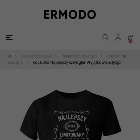
Toggle
☰
0
navigation
Okolicznościowe
Prezent dla szwagra
Koszulki dla
szwagra
Koszulka Najlepszy szwagier Wyjątkowa edycja