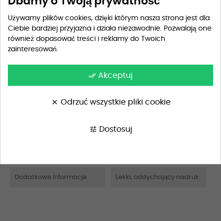
Dbamy o Twoją prywatność
Przewidywana dostawa
wtorek
Używamy plików cookies, dzięki którym nasza strona jest dla
Ciebie bardziej przyjazna i działa niezawodnie. Pozwalają one
również dopasować treści i reklamy do Twoich
zainteresowań.
Szczegóły produktu
done_all
Akceptuj
clear
Odrzuć wszystkie pliki cookie
Opis
Materiał
100% bawełna
tune
Dostosuj
Wskazówki Pielęgnacyjne
Pranie w pralce w 40°C, pr
anie delikatne
Dodatkowe Informacje
Lekki, oddychający nadruk