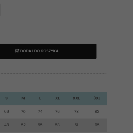
DODAJ DO KOSZYKA
S
M
L
XL
XXL
3XL
66
70
74
76
78
82
48
52
55
58
61
65