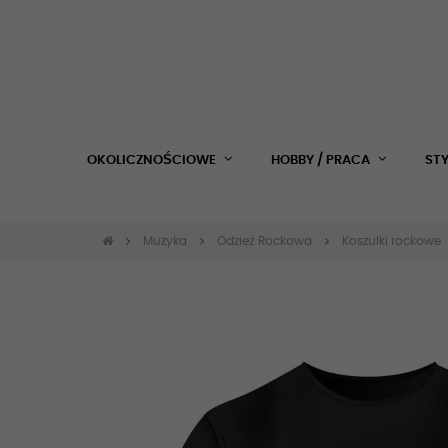
OKOLICZNOŚCIOWE
HOBBY / PRACA
ST
Muzyka
Odzież Rockowa
Koszulki rockowe