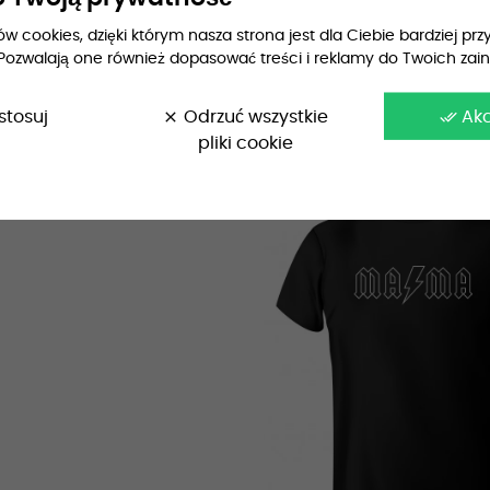
 cookies, dzięki którym nasza strona jest dla Ciebie bardziej przy
Pozwalają one również dopasować treści i reklamy do Twoich zai
stosuj
clear
Odrzuć wszystkie
done_all
Ak
pliki cookie