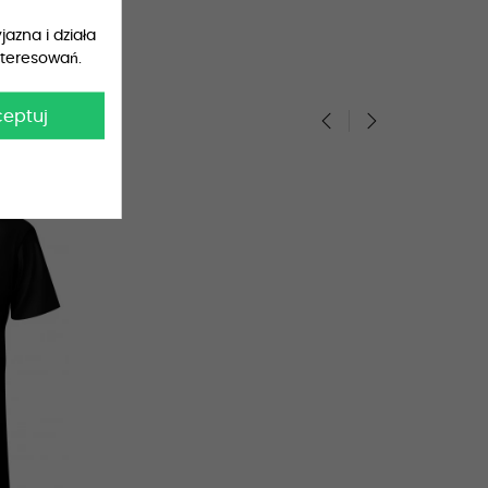
jazna i działa
nteresowań.
ceptuj
‹
›