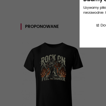
Używamy plików
niezawodnie. 
tune
Do
PROPONOWANE