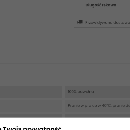
Długość rękawa
Przewidywana dostaw
100% bawełna
Pranie w pralce w 40°C, pranie de
Lekki, oddychający nadruk
 Twoją prywatność