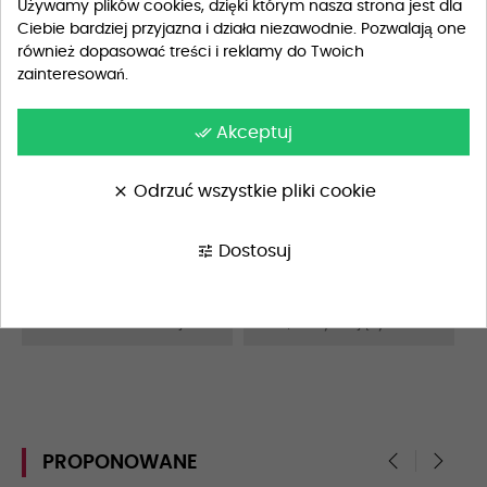
Używamy plików cookies, dzięki którym nasza strona jest dla
Ciebie bardziej przyjazna i działa niezawodnie. Pozwalają one
również dopasować treści i reklamy do Twoich
Szczegóły produktu
zainteresowań.
done_all
Akceptuj
Opis
clear
Odrzuć wszystkie pliki cookie
Materiał
100% bawełna
tune
Dostosuj
Wskazówki Pielęgnacyjne
Pranie w pralce w 40°C, pr
anie delikatne
Dodatkowe Informacje
Lekki, oddychający nadruk
PROPONOWANE