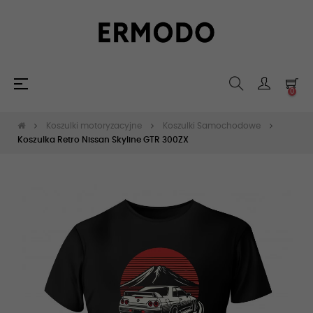
Toggle
☰
0
navigation
Koszulki motoryzacyjne
Koszulki Samochodowe
Koszulka Retro Nissan Skyline GTR 300ZX