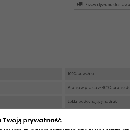
Przewidywana dostaw
100% bawełna
Pranie w pralce w 40°C, pranie de
Lekki, oddychający nadruk
 Twoją prywatność