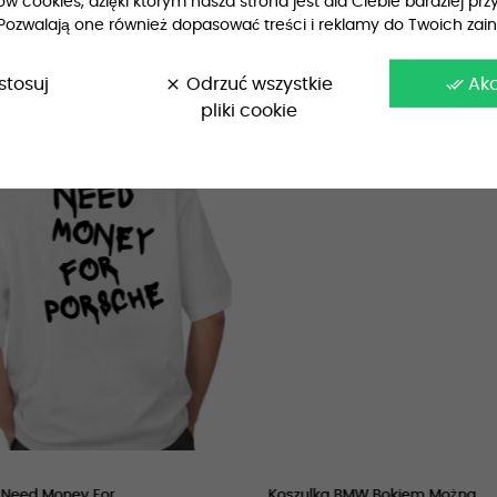
 cookies, dzięki którym nasza strona jest dla Ciebie bardziej przy
Pozwalają one również dopasować treści i reklamy do Twoich zai
stosuj
clear
Odrzuć wszystkie
done_all
Ak
pliki cookie
Need Money For...
Koszulka BMW Bokiem Można...