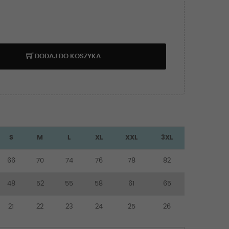
DODAJ DO KOSZYKA
S
M
L
XL
XXL
3XL
66
70
74
76
78
82
48
52
55
58
61
65
21
22
23
24
25
26