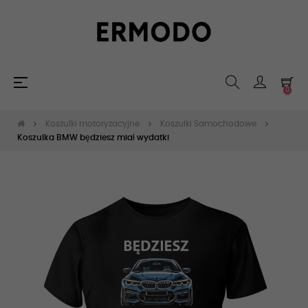
Toggle
☰
0
navigation
Koszulki motoryzacyjne
Koszulki Samochodowe
Koszulka BMW będziesz miał wydatki