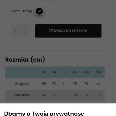
Kolor: Czarny
DODAJ DO KOSZYKA
Rozmiar (cm)
S
M
L
XL
XXL
3XL
Długość
66
70
74
76
78
82
Szerokość
48
52
55
58
61
65
Długość rękawa
21
22
23
24
25
26
Dbamy o Twoją prywatność