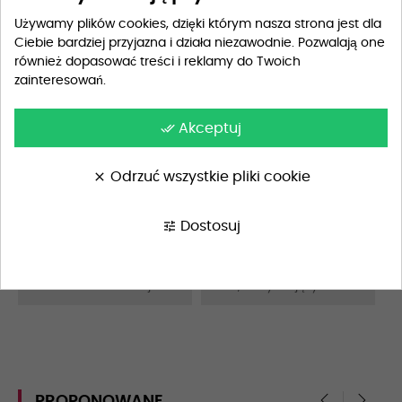
Używamy plików cookies, dzięki którym nasza strona jest dla
Ciebie bardziej przyjazna i działa niezawodnie. Pozwalają one
również dopasować treści i reklamy do Twoich
Szczegóły produktu
zainteresowań.
done_all
Akceptuj
Opis
clear
Odrzuć wszystkie pliki cookie
Materiał
100% bawełna
tune
Dostosuj
Wskazówki Pielęgnacyjne
Pranie w pralce w 40°C, pr
anie delikatne
Dodatkowe Informacje
Lekki, oddychający nadruk
PROPONOWANE